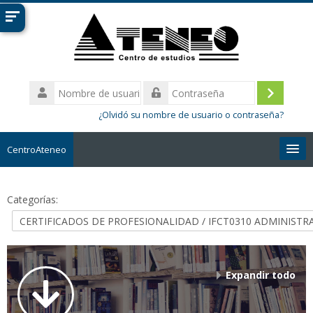
Salta
al
contenido
principal
Nombre
de
Acceder
Contraseña
usuario
¿Olvidó su nombre de usuario o contraseña?
CentroAteneo
Español - Internacional ‎(es)‎
Categorías:
Buscar
cursos
Envi
Expandir todo