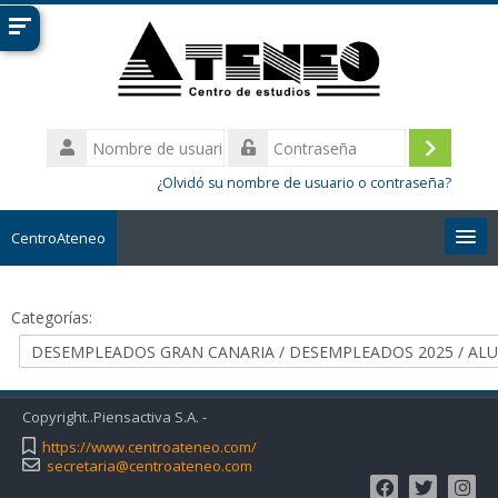
Salta
al
contenido
principal
Nombre
de
Acceder
Contraseña
usuario
¿Olvidó su nombre de usuario o contraseña?
CentroAteneo
Español - Internacional ‎(es)‎
Categorías:
Buscar
cursos
Envi
Copyright..Piensactiva S.A. -
https://www.centroateneo.com/
secretaria@centroateneo.com